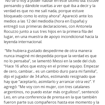
“No sé si voy a poder hablar en este último día. Estuve
pensando y dándole vueltas a ver qué iba a decir y la
verdad es que no me salí nada, porque estuve
bloqueado como lo estoy ahora”. Apareció ante los
medios a las 12 del mediodía (hora en España) y
entregó sus primeras declaraciones, con Antonela
Rocuzzo junto a sus tres hijos en la primera fila del
lugar, en una muestra de apoyo incondicional hacia la
leyenda internacional.
“Me hubiera gustado despedirme de otra manera:
nunca imaginé mi despedida porque la verdad es que
no lo pensaba”, se lamentó Messi en la sede del club.
“Hace 16 años que estoy en el primer equipo. Empezar
de cero, cambiar... es un cambio duro para mi familia”,
dijo el jugador de 34 años, estimando resignado que
hay que “aceptarlo, asimilarlo y arrancar otra vez”. Y
agregó: “Me voy con mi mujer, con tres catalanes
argentinos, no puedo estar más orgulloso”, sentenció
Leo, en una conferencia de prensa en la que también
fueron parte sus compañeros hasta ese momento y la